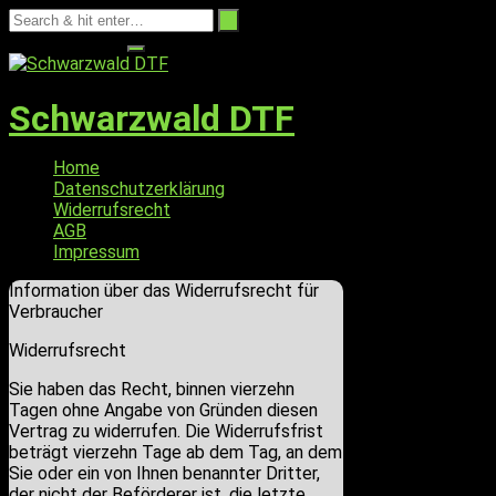
Skip
to
07446 916250
content
Schwarzwald DTF
Home
Datenschutzerklärung
Widerrufsrecht
AGB
Impressum
Information über das Widerrufsrecht für
Verbraucher
Widerrufsrecht
Sie haben das Recht, binnen vierzehn
Tagen ohne Angabe von Gründen diesen
Vertrag zu widerrufen. Die Widerrufsfrist
beträgt vierzehn Tage ab dem Tag, an dem
Sie oder ein von Ihnen benannter Dritter,
der nicht der Beförderer ist, die letzte