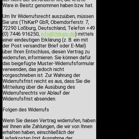
Ware in Besitz genommen haben bzw. hat.
Um Ihr Widerrufsrecht auszuüben, müssen
Sie uns (ThiKarP GbR, Oberndorferstr. 7,
72290 Loßburg, Deutschland, Telefon +49
(0) 7446 916250,
info@thikarp.de
) mittels
einer eindeutigen Erklärung (z. B. ein mit
der Post versandter Brief oder E-Mail)
über Ihren Entschluss, diesen Vertrag zu
widerrufen, informieren. Sie können dafür
das beigefügte Muster-Widerrufsformular
verwenden, das jedoch nicht
vorgeschrieben ist. Zur Wahrung der
Widerrufsfrist reicht es aus, dass Sie die
Mitteilung über die Ausübung des
Widerrufsrechts vor Ablauf der
Widerrufsfrist absenden.
Folgen des Widerrufs
Wenn Sie diesen Vertrag widerrufen, haben
wir Ihnen alle Zahlungen, die wir von Ihnen
erhalten haben, einschließlich der
Lieferkosten (mit Ausnahme der